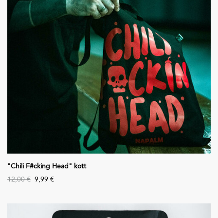
"Chili F#cking Head" kott
12,00 €
9,99 €